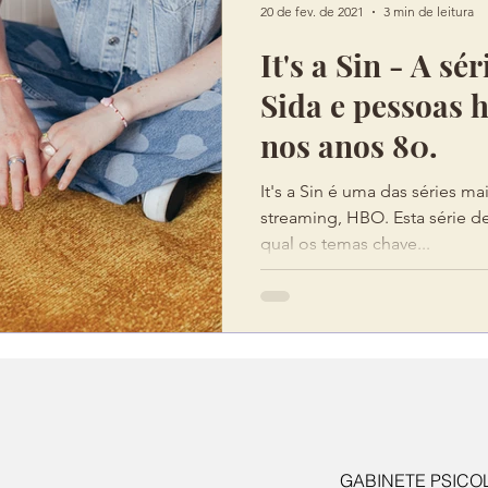
20 de fev. de 2021
3 min de leitura
It's a Sin - A sé
Sida e pessoas 
nos anos 80.
It's a Sin é uma das séries m
streaming, HBO. Esta série d
qual os temas chave...
GABINETE PSICO