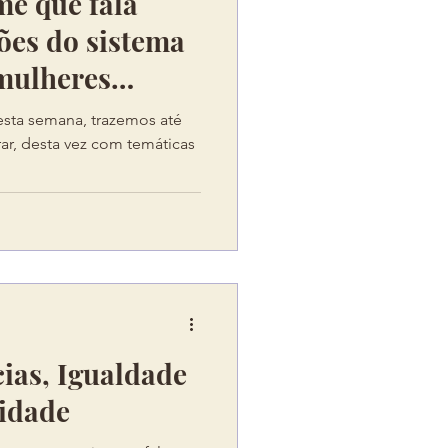
me que fala
ções do sistema
 mulheres
esta semana, trazemos até
ar, desta vez com temáticas
cias, Igualdade
lidade