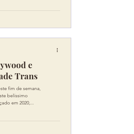
lywood e
dade Trans
este fim de semana,
ste belíssimo
çado em 2020,...