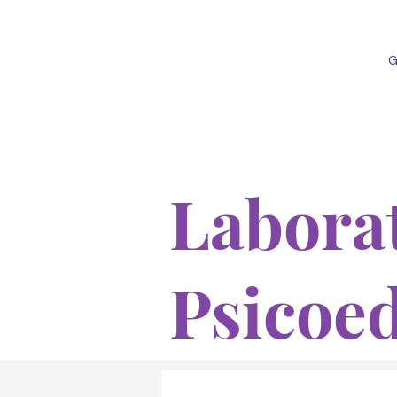
G
Laborat
Psicoe