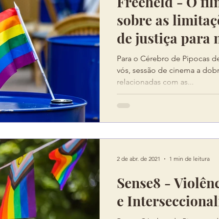
Freeheld - O fil
sobre as limita
de justiça para
lésbicas.
Para o Cérebro de Pipocas d
vós, sessão de cinema a dobr
relacionadas com as...
2 de abr. de 2021
1 min de leitura
Sense8 - Violên
e Intersecciona