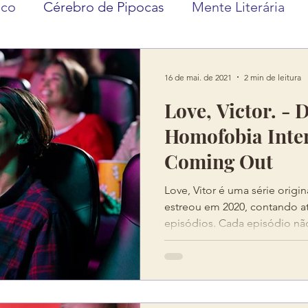
ico
Cérebro de Pipocas
Mente Literária
16 de mai. de 2021
2 min de leitura
Love, Victor. - 
Homofobia Inter
Coming Out
Love, Vitor é uma série origi
estreou em 2020, contando 
episódios. Cada episódio não 