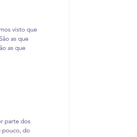
mos visto que 
 São as que 
ão as que 
r parte dos 
e pouco, do 