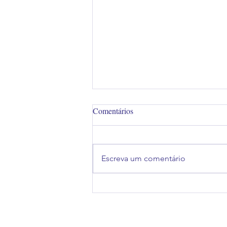
Comentários
Escreva um comentário
Love, Victor. - Descoberta,
Homofobia Internalizada e
Coming Out