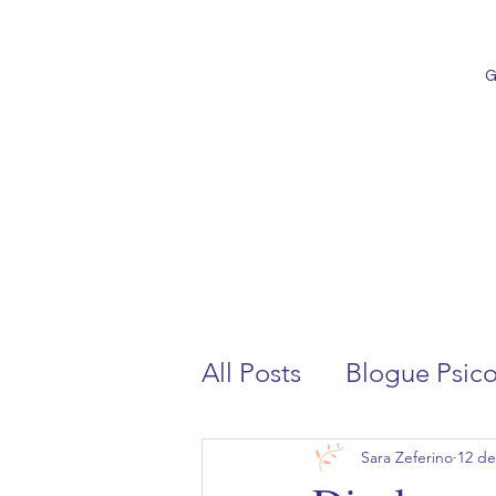
G
All Posts
Blogue Psic
Sara Zeferino
12 de