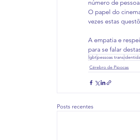
número de pessoas
O papel do cinema
vezes estas quest
A empatia e respei
para se falar dest
lgbt
pessoas trans
identid
Cérebro de Pipocas
Posts recentes