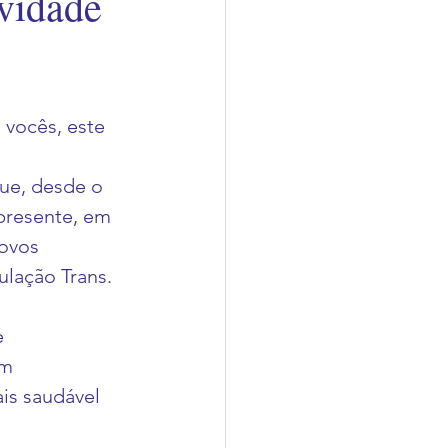
vidade
 vocês, este 
ue, desde o 
presente, em 
ovos 
lação Trans. 
 
m 
s saudável 