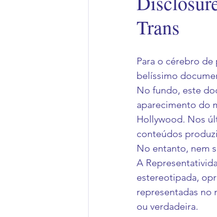
Disclosur
Trans
Para o cérebro de 
belíssimo document
No fundo, este do
aparecimento do m
Hollywood. Nos úl
conteúdos produzi
No entanto, nem s
A Representativid
estereotipada, opr
representadas no 
ou verdadeira. 