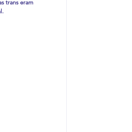
s trans eram 
. 