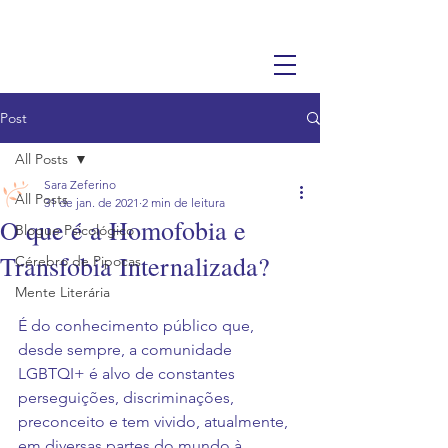
Post
All Posts
Sara Zeferino
All Posts
31 de jan. de 2021
2 min de leitura
O que é a Homofobia e
Blogue Psicológico
Transfobia Internalizada?
Cérebro de Pipocas
Mente Literária
É do conhecimento público que, 
desde sempre, a comunidade 
LGBTQI+ é alvo de constantes 
perseguições, discriminações, 
preconceito e tem vivido, atualmente, 
em diversas partes do mundo à 