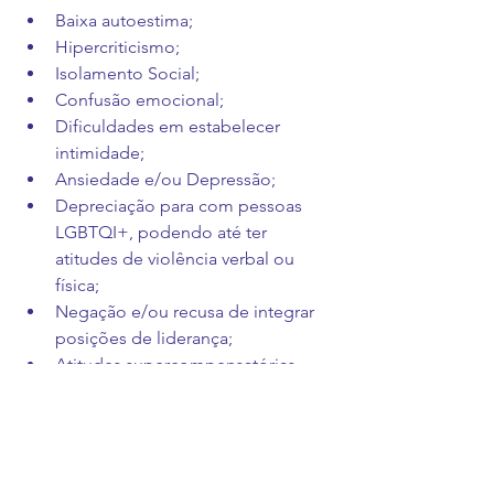
Baixa autoestima;
Hipercriticismo;
Isolamento Social;
Confusão emocional;
Dificuldades em estabelecer 
intimidade;
Ansiedade e/ou Depressão;
Depreciação para com pessoas 
LGBTQI+, podendo até ter 
atitudes de violência verbal ou 
física;
Negação e/ou recusa de integrar 
posições de liderança;
Atitudes supercompensatórias 
familiares, sociais e/ou de trabalho 
(Querer agradar e ser o melhor em 
tudo o que executa);
Sentimentos de negação;