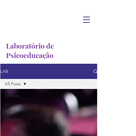
Laboratório de
Psicoeducação
LAB
All Posts
All Posts
Blogue
Psicológico
Cérebro
de Pipocas
Mente