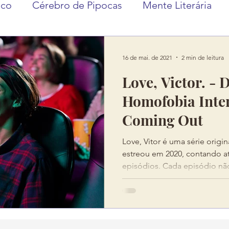
ico
Cérebro de Pipocas
Mente Literária
16 de mai. de 2021
2 min de leitura
Love, Victor. - 
Homofobia Inter
Coming Out
Love, Vitor é uma série origi
estreou em 2020, contando 
episódios. Cada episódio não 