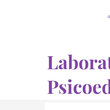
G
Laborat
Psicoe